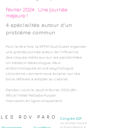
Février 2024 : Une journée
majeure !
4 spécialités autour d'un
problème commun
Pour la 1ère fois, la SFPIO Sud Ouest organise
une grande journée autour de l'influence
des risques médicaux sur les parodontites.
Un médecin tabacologue, deux
endocrinologues et une psychologue
clinicienne viennent nous éclairer sur les
bons réflexes à adopter au cabinet.
Rendez-vous le
Jeudi 8 février 2024 (9h-
18h)
à l'Hôtel Palladia Purpan
Inscription en ligne uniquement.
LES RDV PARO
Congrès ADF
Le rendez vous à
la Porte Maillot à
Programme
EuroPerio