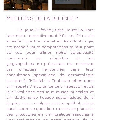
MEDECINS DE LA BOUCHE ?
Le jeudi 2 février, Sara Cousty & Sara
Laurencin, respectivement MCU en Chirurgie
et Pathologie Buccale et en Parodontologie,
ont associé leurs compétences et leur point
de vue pour affiner notre perspicacité
concernant les gingivites et les
gingivopathies. En présentant de nombreux
cas cliniques rencontrés dans leur
consultation spécialisée de dermatologie
buccale à l'Hôpital de Toulouse, elles nous
ont rappelé l'importance de l'inspection et de
la surveillance des muqueuses buccales et
ont dédramatisé l'usage systématique de la
biopsie pour analyse anatomopathologique
dans l'exercice quotidien. La mise en place de
ces protocoles en omnipratique associés à
une amélioration de notre pratique de la
pharmacologie et notre implication dans la
pharmacovigilance doit nous faire passer aux
yeux des patients, aux yeux de nos confrères