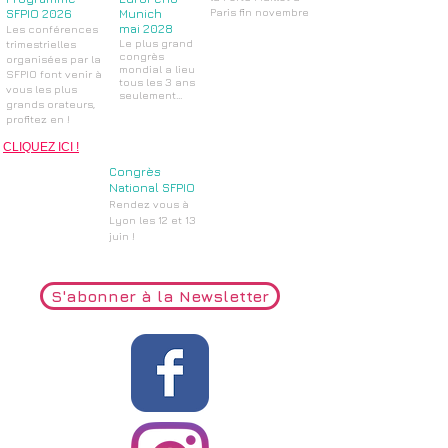
Paris fin novembre
SFPIO 2026
Munich
Posted December 20,
mai 2028
Les conférences
2023
Le plus grand
trimestrielles
congrès
organisées par la
mondial a lieu
SFPIO font venir à
tous les 3 ans
vous les plus
seulement...
grands orateurs,
Posted December
profitez en !
20, 2023
Posted December 20,
2023
CLIQUEZ ICI !
Congrès
National SFPIO
Rendez vous à
Lyon les 12 et 13
juin !
Posted December 20,
2023
S'abonner à la Newsletter