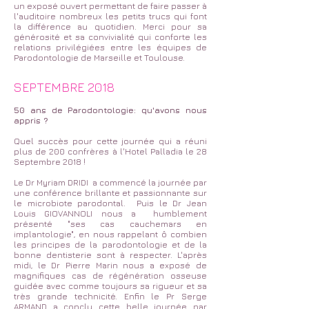
un exposé ouvert permettant de faire passer à
l'auditoire nombreux les petits trucs qui font
la différence au quotidien. Merci pour sa
générosité et sa convivialité qui conforte les
relations privilégiées entre les équipes de
Parodontologie de Marseille et Toulouse.
SEPTEMBRE 2018
50 ans de Parodontologie: qu'avons nous
appris ?
Quel succès pour cette journée qui a réuni
plus de 200 confrères à l'Hotel Palladia le 28
Septembre 2018 !
Le Dr Myriam DRIDI a commencé la journée par
une conférence brillante et passionnante sur
le microbiote parodontal. Puis le Dr Jean
Louis GIOVANNOLI nous a humblement
présenté "ses cas cauchemars en
implantologie", en nous rappelant ô combien
les principes de la parodontologie et de la
bonne dentisterie sont à respecter. L'après
midi, le Dr Pierre Marin nous a exposé de
magnifiques cas de régénération osseuse
guidée avec comme toujours sa rigueur et sa
très grande technicité. Enfin le Pr Serge
ARMAND a conclu cette belle journée par