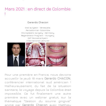
Mars 2021 : en direct de Colombie
!
Gerardo Chacon
Oral surgeon - Venezuela.
Periodontist- Colombia
Microplastic surgery - Germany.
Regenerator Program - Hungary.
GAT Donostia Spain
International Lecturer.
Pour une première en France, nous devions
accueillir le jeudi 18 mars
Gerardo CHACON
,
conférencier international sud américain !
Malheureusement, du fait de la situation
sanitaire, le voyage depuis la Colombie était
impossible. Ce fut finalement une autre
première avec u
n webinar gratuit, sur la
thématique "Gestion du sourire gingival"
animé par
Gerardo Chacon
avec Matthieu