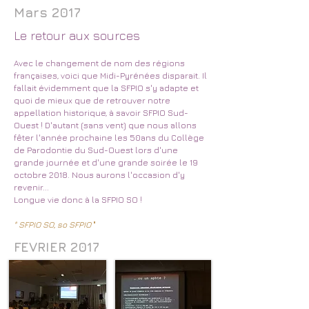
Mars 2017
Le retour aux sources
Avec le changement de nom des régions
françaises, voici que Midi-Pyrénées disparait. Il
fallait évidemment que la SFPIO s'y adapte et
quoi de mieux que de retrouver notre
appellation historique, à savoir SFPIO Sud-
Ouest ! D'autant (sans vent) que nous allons
fêter l'année prochaine les 50ans du Collège
de Parodontie du Sud-Ouest lors d'une
grande journée et d'une grande soirée le 19
octobre 2018. Nous aurons l'occasion d'y
revenir...
Longue vie donc à la SFPIO SO !
" SFPIO SO, so SFPIO
"
FEVRIER 2017