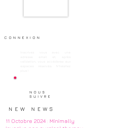
CONNEXION
Inscrivez vous avec une
adresse email et, après
validation, vous accéderez aux
espaces réservés. N'hésitez
plus !
Connexion / Inscription
NOUS
SUIVRE
NEW NEWS
11 Octobre 2024 : Minimally