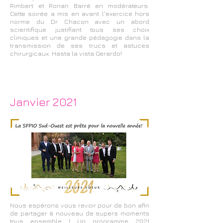
Rimbert et Ronan Barré en modérateurs.
Cette soirée a mis en avant l'exercice hors
norme du Dr Chacon avec un abord
scientifique justifiant tous ses choix
cliniques et une grande pédagogie dans la
transmission de ses trucs et astuces
chirurgicaux. Hasta la vista Gerardo!
Janvier 2021
Nous espérons vous revoir pour de bon afin
de partager à nouveau de supers moments
tous ensemble ! Un programme 2021