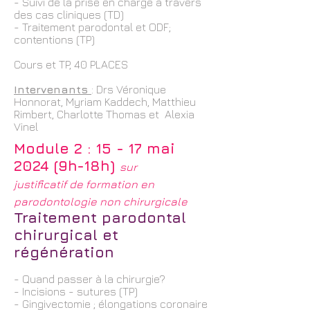
- Suivi de la prise en charge à travers
des cas cliniques (TD)
- Traitement parodontal et ODF;
contentions (TP)
Cours et TP, 40 PLACES
Intervenants
: Drs Véronique
Honnorat, Myriam Kaddech, Matthieu
Rimbert, Charlotte Thomas et Alexia
Vinel
Module 2 : 15 - 17 mai
2024 (9h-18h)
sur
justificatif
de formation en
parodontologie non chirurgicale
Traitement parodontal
chirurgical et
régénération
- Quand passer à la chirurgie?
- Incisions - sutures (TP)
- Gingivectomie ; élongations coronaire