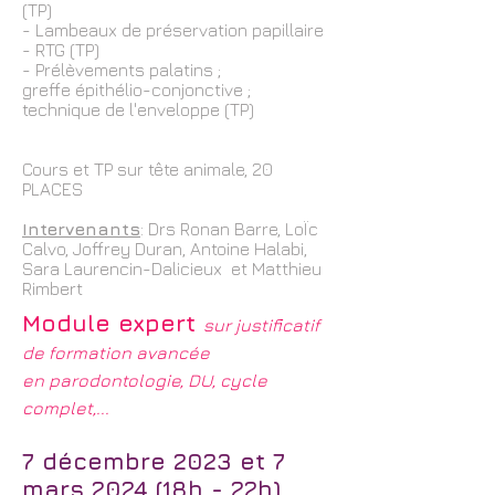
(TP)
- Lambeaux de préservation papillaire
- RTG (TP)
- Prélèvements palatins ;
greffe
épithélio-conjonctive ;
technique de l'enveloppe (TP)
Cours et TP sur tête animale, 20
PLACES
Intervenants
: Drs Ronan Barre, LoÏc
Calvo, Joffrey Duran, Antoine Halabi,
Sara Laurencin-Dalicieux et Matthieu
Rimbert
Module expert
sur justificatif
de formation avancée
en
parodontologie, DU, cycle
complet,...
7 décembre 2023 et 7
mars 2024 (18h - 22h)